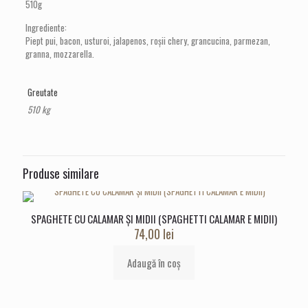
510g
E
PANCETA
Ingrediente:
PICANTE)
Piept pui, bacon, usturoi, jalapenos, roșii chery, grancucina, parmezan,
granna, mozzarella.
Greutate
510 kg
Produse similare
SPAGHETE CU CALAMAR ȘI MIDII (SPAGHETTI CALAMAR E MIDII)
74,00
lei
Adaugă în coș