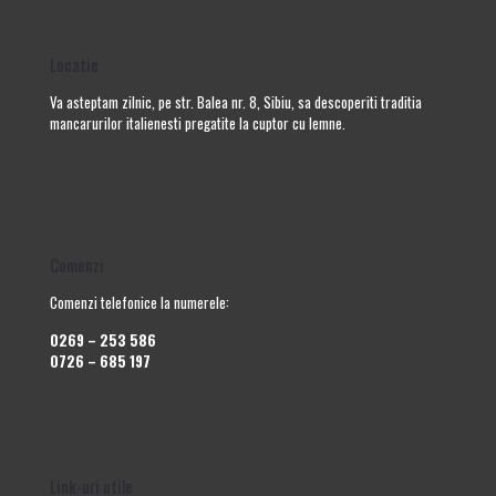
Locatie
Va asteptam zilnic, pe str. Balea nr. 8, Sibiu, sa descoperiti traditia
mancarurilor italienesti pregatite la cuptor cu lemne.
Comenzi
Comenzi telefonice la numerele:
0269 – 253 586
0726 – 685 197
Link-uri utile