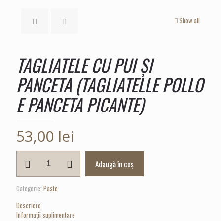
Show all
TAGLIATELE CU PUI ȘI
PANCETA (TAGLIATELLE POLLO
E PANCETA PICANTE)
53,00
lei
Cantitate
Adaugă în coș
TAGLIATELE
CU
PUI
Categorie:
Paste
ȘI
PANCETA
Descriere
(TAGLIATELLE
Informații suplimentare
POLLO