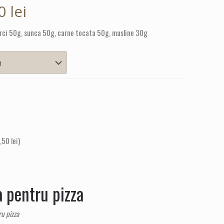
Interval
00
lei
de
perci 50g, sunca 50g, carne tocata 50g, masline 30g
prețuri:
44,00 lei
până
la
89,00 lei
,50
lei
)
a pentru pizza
ru pizza