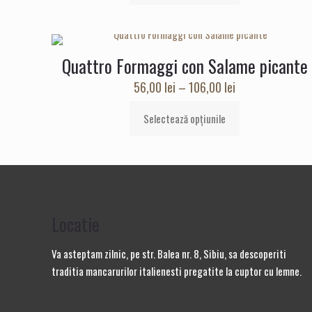
44,00 lei
produs
până
are
la
mai
84,00 lei
Quattro Formaggi con Salame picante
multe
variații.
Interval
56,00
lei
–
106,00
lei
Opțiunile
de
pot
Selectează opțiunile
prețuri:
Acest
fi
56,00 lei
produs
alese
până
are
în
la
mai
pagina
106,00 lei
multe
produsului.
variații.
Locatie
Opțiunile
pot
Va asteptam zilnic, pe str. Balea nr. 8, Sibiu, sa descoperiti
fi
traditia mancarurilor italienesti pregatite la cuptor cu lemne.
alese
în