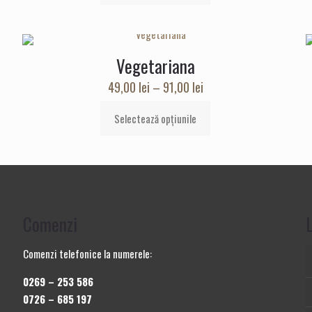
47,00 lei
produs
până
are
la
mai
92,00 lei
Vegetariana
multe
variații.
Interval
49,00
lei
–
91,00
lei
Opțiunile
de
pot
Selectează opțiunile
prețuri:
Acest
fi
49,00 lei
produs
alese
până
are
în
la
mai
pagina
91,00 lei
multe
produsului.
variații.
Comenzi
L
Opțiunile
pot
Comenzi telefonice la numerele:
fi
0269 – 253 586
alese
0726 – 685 197
în