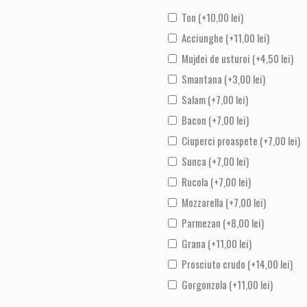
Ton
(+
10,00
lei
)
Acciunghe
(+
11,00
lei
)
Mujdei de usturoi
(+
4,50
lei
)
Smantana
(+
3,00
lei
)
Salam
(+
7,00
lei
)
Bacon
(+
7,00
lei
)
Ciuperci proaspete
(+
7,00
lei
)
Sunca
(+
7,00
lei
)
Rucola
(+
7,00
lei
)
Mozzarella
(+
7,00
lei
)
Parmezan
(+
8,00
lei
)
Grana
(+
11,00
lei
)
Prosciuto crudo
(+
14,00
lei
)
Gorgonzola
(+
11,00
lei
)