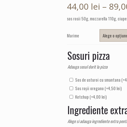
44,00
lei
–
89,
sos rosii 50g, mozzarella 110g, ciu
Marime
Sosuri pizza
Adauga sosul dorit la pizza
Sos de usturoi cu smantana
(+
4
Sos roșii oregano
(+
4,50
lei
)
Ketchup
(+
4,00
lei
)
Ingrediente extr
Alege si adauga ingrediente extra pent