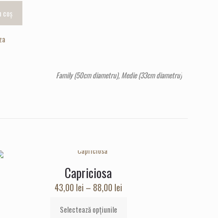
n coș
za
Family (50cm diametru), Medie (33cm diametru)
Capriciosa
Interval
43,00
lei
–
88,00
lei
de
Selectează opțiunile
prețuri:
Acest