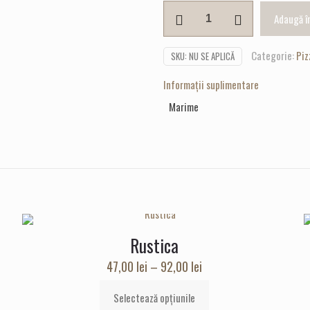
Cantitate
Adaugă î
Quattro
Stagioni
Categorie:
Piz
SKU:
NU SE APLICĂ
Informații suplimentare
Marime
Rustica
Interval
47,00
lei
–
92,00
lei
de
Selectează opțiunile
prețuri:
Acest