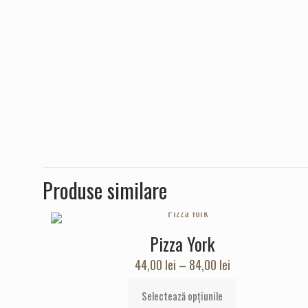
Produse similare
Pizza York
Interval
44,00
lei
–
84,00
lei
de
Selectează opțiunile
prețuri:
Acest