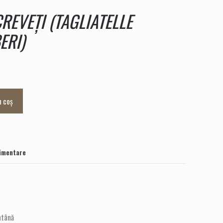
REVEȚI (TAGLIATELLE
ERI)
n coș
limentare
ntână