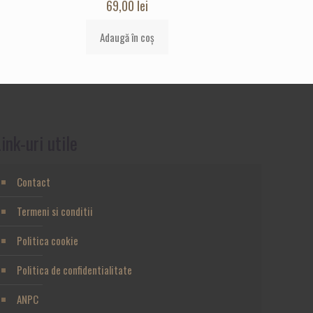
69,00
lei
Adaugă în coș
ink-uri utile
Contact
Termeni si conditii
Politica cookie
Politica de confidentialitate
ANPC