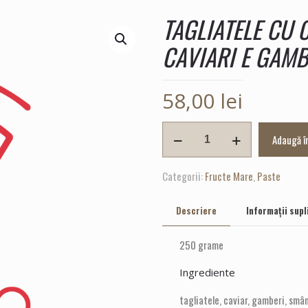
TAGLIATELE CU C
CAVIARI E GAMB
58,00
lei
Cantitate
Adaugă î
TAGLIATELE
CU
Categorii:
Fructe Mare
,
Paste
CREVEȚI
(TAGLIATELLE
Descriere
Informații sup
CAVIARI
E
250 grame
GAMBERI)
Ingrediente
tagliatele, caviar, gamberi, smâ