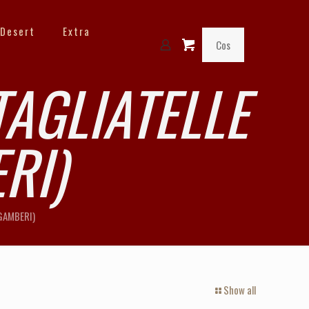
Desert
Extra
Cos
TAGLIATELLE
RI)
 GAMBERI)
Show all