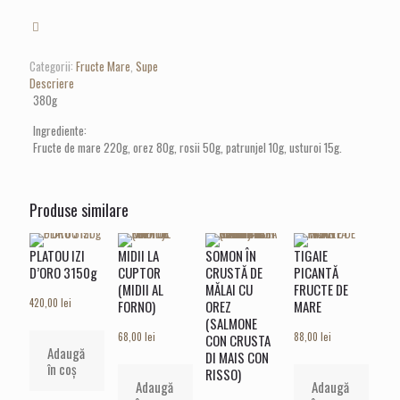
CU
FRUCTE
DE
MARE
Categorii:
Fructe Mare
,
Supe
ȘI
Descriere
OREZ
380g
(ZUPPA
CON
Ingrediente:
FRUTTI
Fructe de mare 220g, orez 80g, rosii 50g, patrunjel 10g, usturoi 15g.
DI
MARE
E
Produse similare
RISSO)
PLATOU IZI
MIDII LA
SOMON ÎN
TIGAIE
D’ORO 3150g
CUPTOR
CRUSTĂ DE
PICANTĂ
(MIDII AL
MĂLAI CU
FRUCTE DE
420,00
lei
FORNO)
OREZ
MARE
(SALMONE
68,00
lei
88,00
lei
CON CRUSTA
Adaugă
DI MAIS CON
în coș
RISSO)
Adaugă
Adaugă